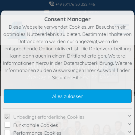
+49 (0)176 20 322 446
info@nuvian-immobilien.de
Consent Manager
Diese Webseite verwendet Cookies,um Besuchern ein
optimales Nutzererlebnis zu bieten. Bestimmte Inhalte von
Drittanbietern werden nur angezeigt,wenn die
entsprechende Option aktiviert ist. Die Datenverarbeitung
kann dann auch in einem Drittland erfolgen. Weitere
Auf uns ist Verlass
Informationen hierzu in der Datenschutzerklärung. Weitere
Informationen zu den Auswirkungen Ihrer Auswahl finden
Montag bis Sonntag 7 bis 22 Uhr
Sie unter
Hilfe
.
Unbedingt erforderliche Cookies
Funktionale Cookies
Performance Cookies