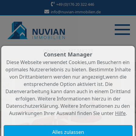
Objekt 3 von 46
+49 (0)176 20 322 446
info@nuvian-immobilien.de
Zurück zur Übersicht
Mallorca - Porto Pi. Neuwertige
Maisonettewohnung
Objekt-Nr.: MT-MK223
Consent Manager
Diese Webseite verwendet Cookies,um Besuchern ein
optimales Nutzererlebnis zu bieten. Bestimmte Inhalte
von Drittanbietern werden nur angezeigt,wenn die
entsprechende Option aktiviert ist. Die
Datenverarbeitung kann dann auch in einem Drittland
erfolgen. Weitere Informationen hierzu in der
Datenschutzerklärung. Weitere Informationen zu den
Auswirkungen Ihrer Auswahl finden Sie unter
Hilfe
.